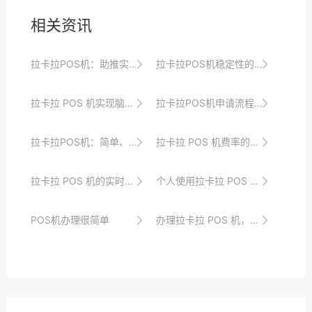
相关资讯
拉卡拉POS机：助推实体经济的发展
拉卡拉POS机稳定性的优化策略
拉卡拉 POS 机实现脑电波控制支付，引领未来支付潮流
拉卡拉POS机申请流程中常见问题汇总及解决方案！
拉卡拉POS机：简单、快捷、安全的支付选择
拉卡拉 POS 机费率的行业标准探讨与解读​
拉卡拉 POS 机的实时交易监控优势
个人使用拉卡拉 POS 机的注意事项
POS机办理很简单
办理拉卡拉 POS 机，享受便捷收款服务体验啦