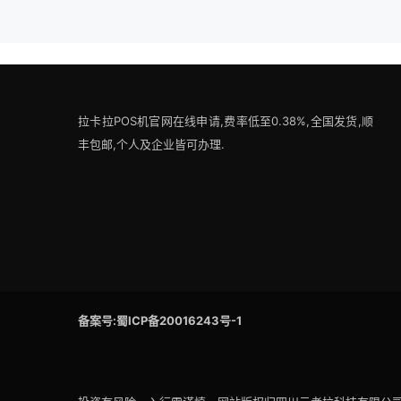
拉卡拉POS机官网在线申请,费率低至0.38%,全国发货,顺
丰包邮,个人及企业皆可办理.
备案号:蜀ICP备20016243号-1