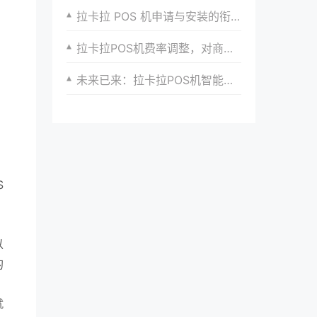
拉卡拉 POS 机申请与安装的衔接要点
拉卡拉POS机费率调整，对商家的影响是什么？
未来已来：拉卡拉POS机智能化发展趋势
S
以
的
就