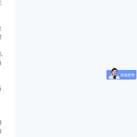
无
支
时
额、
自
有
通
解