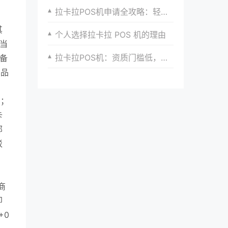
拉卡拉POS机申请全攻略：轻松开启便捷支付之旅
其
个人选择拉卡拉 POS 机的理由
往当
拉卡拉POS机：资质门槛低，商家更易申请
备
产品
号；
卡
部
驳
商
即
+0