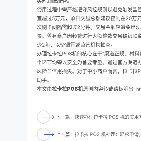
实时到账服务。
使用过程中需严格遵守风控规则以避免触发监管
宜超过5万元，单日交易总额建议控制在20万
次刷卡间隔需超过2分钟。交易金额应避免出现
景。曾有商户因频繁进行大额整数交易被银联
少2年，以备银行或监管机构抽查。
办理拉卡拉POS机的核心在于“渠道正规、材
个环节均需以安全为首要考量。通过官方渠道
风险与信用损失。对于中小商户而言，拉卡拉P
助手。
本文由
拉卡拉POS机
原创内容转载请标明出:
ht
下一篇：快速办理拉卡拉 POS 机的实
上一篇：拉卡拉 POS 机办理：轻松申