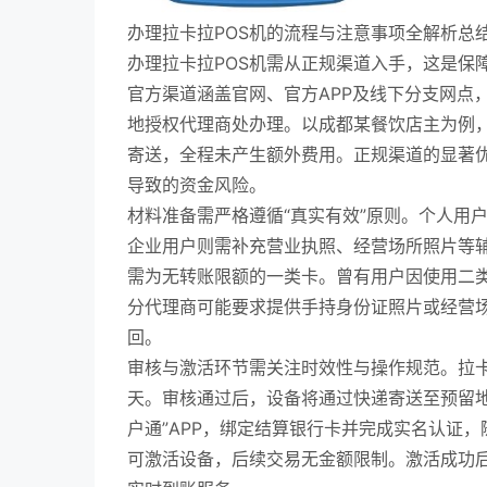
办理拉卡拉POS机的流程与注意事项全解析总
办理拉卡拉POS机需从正规渠道入手，这是保
官方渠道涵盖官网、官方APP及线下分支网点，
地授权代理商处办理。以成都某餐饮店主为例，
寄送，全程未产生额外费用。正规渠道的显著优
导致的资金风险。
材料准备需严格遵循“真实有效”原则。个人用
企业用户则需补充营业执照、经营场所照片等
需为无转账限额的一类卡。曾有用户因使用二
分代理商可能要求提供手持身份证照片或经营
回。
审核与激活环节需关注时效性与操作规范。拉卡
天。审核通过后，设备将通过快递寄送至预留
户通”APP，绑定结算银行卡并完成实名认证，
可激活设备，后续交易无金额限制。激活成功后