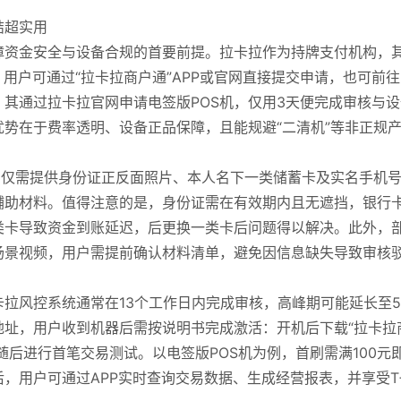
结超实用
障资金安全与设备合规的首要前提。拉卡拉作为持牌支付机构，
用户可通过“拉卡拉商户通”APP或官网直接提交申请，也可前
其通过拉卡拉官网申请电签版POS机，仅用3天便完成审核与设
势在于费率透明、设备正品保障，且能规避“二清机”等非正规
户仅需提供身份证正反面照片、本人名下一类储蓄卡及实名手机
辅助材料。值得注意的是，身份证需在有效期内且无遮挡，银行
类卡导致资金到账延迟，后更换一类卡后问题得以解决。此外，
场景视频，用户需提前确认材料清单，避免因信息缺失导致审核
拉风控系统通常在13个工作日内完成审核，高峰期可能延长至5
地址，用户收到机器后需按说明书完成激活：开机后下载“拉卡拉
随后进行首笔交易测试。以电签版POS机为例，首刷需满100元
，用户可通过APP实时查询交易数据、生成经营报表，并享受T