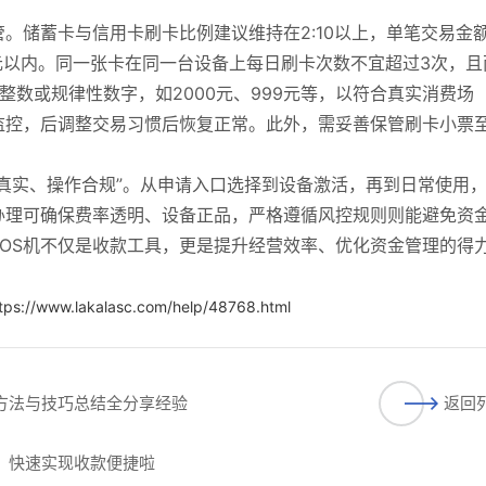
。储蓄卡与信用卡刷卡比例建议维持在2:10以上，单笔交易金
元以内。同一张卡在同一台设备上每日刷卡次数不宜超过3次，且
整数或规律性数字，如2000元、999元等，以符合真实消费场
监控，后调整交易习惯后恢复正常。此外，需妥善保管刷卡小票
料真实、操作合规”。从申请入口选择到设备激活，再到日常使用
办理可确保费率透明、设备正品，严格遵循风控规则则能避免资
OS机不仅是收款工具，更是提升经营效率、优化资金管理的得
tps://www.lakalasc.com/help/48768.html
用方法与技巧总结全分享经验
返回
请，快速实现收款便捷啦