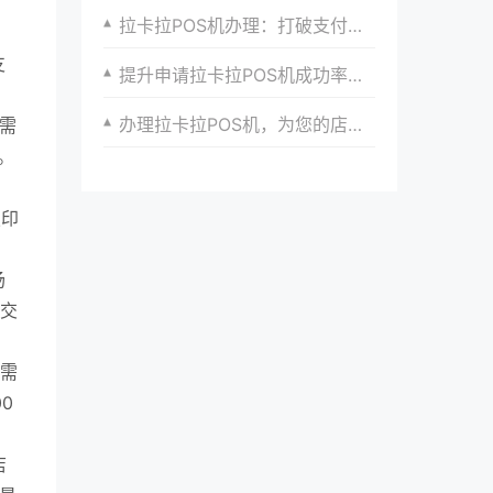
拉卡拉POS机办理：打破支付壁垒，迎接高效支付时代
支
提升申请拉卡拉POS机成功率的技巧
办理拉卡拉POS机，为您的店铺增加安全性
需
。
复印
；
场
提交
型需
0
；
店