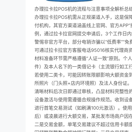
办理拉卡拉POS机的流程与注意事项全解析总
办理拉卡拉POS机需从正规渠道入手，这是保
付机构，其官方渠道涵盖线上官网、官方APP
例，通过拉卡拉官网提交申请后，3个工作日
警惕非官方平台，部分电销诈骗以“低费率”“
可通过拉卡拉官方客服电话95016核实代理商
材料准备环节需严格遵循“人证一致”原则。个
件）及本人名下的一类借记卡（主流银行如工
若使用二类卡，可能因转账限额影响大额资金
所照片（门头照+店内环境照）及法人身份证
清晰材料后次日即通过审核，凸显材料完整性
设备激活与使用需遵循合规操作规范。收到设备
进行首笔交易测试（如刷满100元激活）。使用
后）或凌晨进行大额交易，某批发市场商户因在
二是交易金额，单笔交易建议不超过信用卡额度的