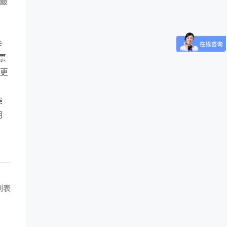
最
，
卡
票
期更
渠
用
列表