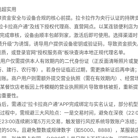
结超实用
障资金安全与设备合规的核心前提。拉卡拉作为央行认证的持牌
“拉卡拉商户通”及线下授权代理商、直营网点。以某连锁便利店为
内完成审核，设备由顺丰包邮到家，激活后即可使用。选择渠道时
免费升级”为诱饵，诱导用户提供设备密钥或验证码，导致资金损失
资质，或登录官网“授权服务商”板块查询本地正规代理名单。
人用户仅需提供本人有效期内的二代身份证（正反面清晰照片或
行、建行、农行等）。若身份证临近过期，需更换新证后再申请
到账。商户用户则需额外提交营业执照（需在有效期内）、经营
。某餐饮店老板因上传模糊的营业执照照片导致审核被拒，重新
的重要性。
后，需通过“拉卡拉商户通”APP完成绑定与实名认证，部分机
过程中，需规避三大风险点：一是交易时间，避免在深夜（22:0
23:00连续刷3笔5万元交易，触发银行风控系统导致账户冻结
50%，且避免整数或规律数字（如5000、8888），某服装