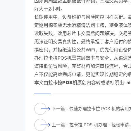
因频繁刷整数金额被银行降额；三是交易频率，
好大于2小时。
长期使用中，设备维护与风险防控同样关键。
定期用棉签蘸无水酒精清洁刷卡槽，避免液体
读取失败，改用芯片卡交易后问题解决。交易
无法证明交易真实性，最终承担了客户拒付的
换密码，并拒绝连接公共WiFi，优先使用设备
办理拉卡拉POS机需兼顾效率与安全，从渠道
道降低仿冒风险，完整材料加速审核流程，合
户不仅能高效完成申请，更能实现长期稳定的
本文由
拉卡拉POS机
原创内容转载请标明出:
ht
下一篇：快速办理拉卡拉 POS 机的实
上一篇：拉卡拉 POS 机办理：轻松申