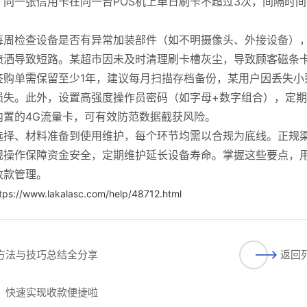
同一张信用卡在同一台POS机上单日刷卡不超过3次，间隔时间
每周检查设备是否有异常加装部件（如不明摄像头、外接设备）
喷洒导致短路。某超市因未及时清理刷卡槽灰尘，导致顾客磁条
签购单需保留至少1年，建议每月扫描存档备份，某用户因丢失小
损失。此外，设置高强度操作员密码（如字母+数字组合），定
内置的4G流量卡，可有效防范数据截获风险。
选择、材料准备到使用维护，每个环节均需以合规为底线。正规
规操作保障资金安全，定期维护延长设备寿命。掌握这些要点，
收款管理。
tps://www.lakalasc.com/help/48712.html
用方法与技巧总结全分享
返回
请，快速实现收款便捷啦