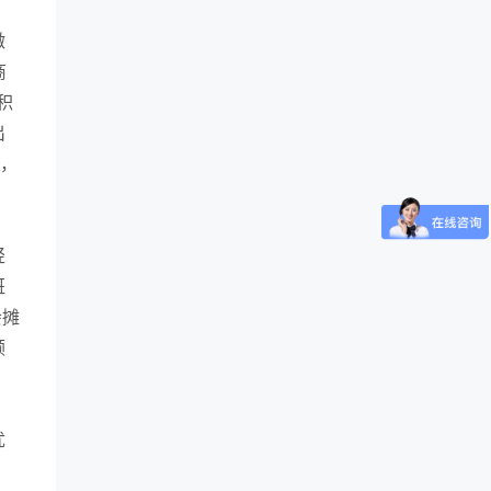
微
商
积
出
程，
轻
班
会摊
顾
优