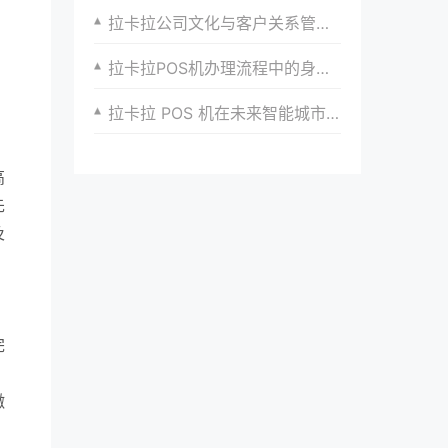
拉卡拉公司文化与客户关系管理的融合
拉卡拉POS机办理流程中的身份验证与风险防控
拉卡拉 POS 机在未来智能城市支付体系中的构建
高
先
及
完
缴