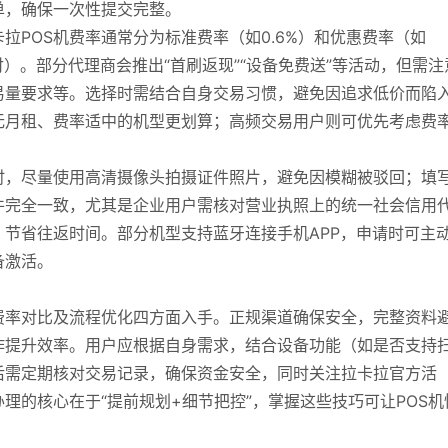
单，确保一次性提交完整。
拉POS机费率通常分为标准费率（如0.6%）和优惠费率（如
付）。部分代理商会推出“首刷返现”“设备免费送”等活动，但需注
易量要求等。选择时需结合自身交易习惯，避免因追求低价而陷
无月租、费率适中的机型更划算；高频交易用户则可优先考虑费
时，尽量使用高清摄像头拍摄证件照片，避免因模糊被驳回；填
件完全一致，尤其是企业用户需核对营业执照上的统一社会信用
节省往返时间。部分机型支持蓝牙连接手机APP，申请时可主
备激活。
费率对比及流程优化四方面入手。正规渠道确保安全，完整资料
作提升效率。用户应根据自身需求，结合设备功能（如是否支持
后需定期核对交易记录，确保资金安全，同时关注拉卡拉官方活
理的核心在于“提前规划+细节把控”，掌握这些技巧可让POS机