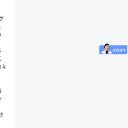
意
入
率
写
代
动询
避
扫
快