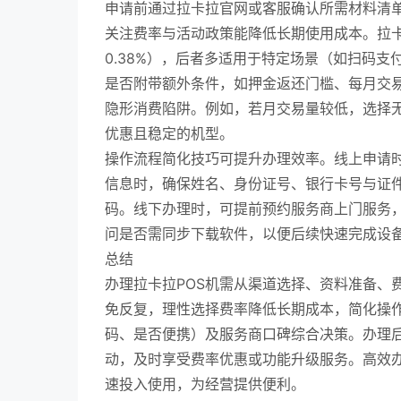
申请前通过拉卡拉官网或客服确认所需材料清
关注费率与活动政策能降低长期使用成本。拉卡
0.38%），后者多适用于特定场景（如扫码支
是否附带额外条件，如押金返还门槛、每月交
隐形消费陷阱。例如，若月交易量较低，选择
优惠且稳定的机型。
操作流程简化技巧可提升办理效率。线上申请
信息时，确保姓名、身份证号、银行卡号与证
码。线下办理时，可提前预约服务商上门服务，
问是否需同步下载软件，以便后续快速完成设
总结
办理拉卡拉POS机需从渠道选择、资料准备、
免反复，理性选择费率降低长期成本，简化操
码、是否便携）及服务商口碑综合决策。办理
动，及时享受费率优惠或功能升级服务。高效办
速投入使用，为经营提供便利。