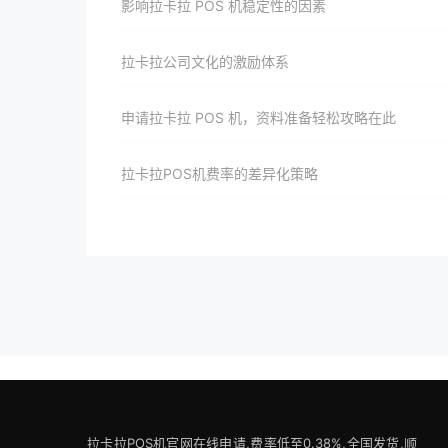
影响拉卡拉 POS 机稳定性的因素
拉卡拉公司文化的激励体系
申请拉卡拉 POS 机，资料准备轻松攻略在此
拉卡拉POS机费率的差异化策略
拉卡拉POS机官网在线申请,费率低至0.38%,全国发货,顺