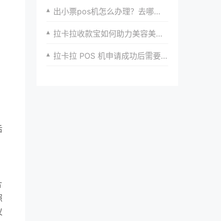
出小票pos机怎么办理？去哪里办理比较好？
拉卡拉收款宝如何助力美容美发店提升业绩
拉卡拉 POS 机申请成功后需要进行哪些操作？
后
，
片
照
议