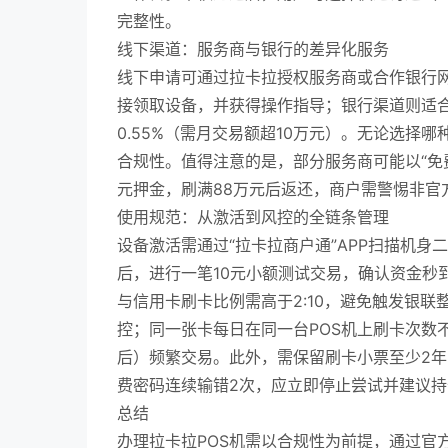
完整性。
线下渠道：服务商与银行的差异化服务
线下申请可通过拉卡拉授权服务商或合作银行
接领取设备，并获得操作指导；银行渠道则适
0.55%（需月交易额超10万元）。无论选
合规性。值得注意的是，部分服务商可能以“免
元押金，刷满88万元后返还，商户需警惕非官
使用规范：从激活到风控的全链条管理
设备激活需通过“拉卡拉商户通”APP扫描机身
后，进行一笔10元小额测试交易，确认资金秒
与信用卡刷卡比例需高于2:10，避免触发银
控；同一张卡每日在同一台POS机上刷卡次数不超
后）频繁交易。此外，需保留刷卡小票至少2
费密码连续输错2次，应立即停止尝试并建议
总结
办理拉卡拉POS机需以合规性为前提，通过官