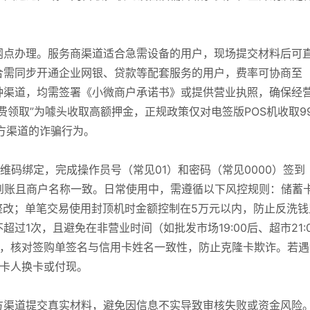
网点办理。服务商渠道适合急需设备的用户，现场提交材料后可
合需同步开通企业网银、贷款等配套服务的用户，费率可协商至
择哪种渠道，均需签署《小微商户承诺书》或提供营业执照，确保经
费领取”为噱头收取高额押金，正规政策仅对电签版POS机收取9
方渠道的诈骗行为。
二维码绑定，完成操作员号（常见01）和密码（常见0000）签到
到账且商户名称一致。日常使用中，需遵循以下风控规则：储蓄
联整改；单笔交易使用封顶机时金额控制在5万元以内，防止反洗钱
过1次，且避免在非营业时间（如批发市场19:00后、超市21:0
年，核对签购单签名与信用卡姓名一致性，防止克隆卡欺诈。若遇
持卡人换卡或付现。
方渠道提交真实材料，避免因信息不实导致审核失败或资金风险