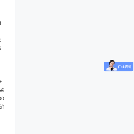
直
营
9
卡
监
0
消
。