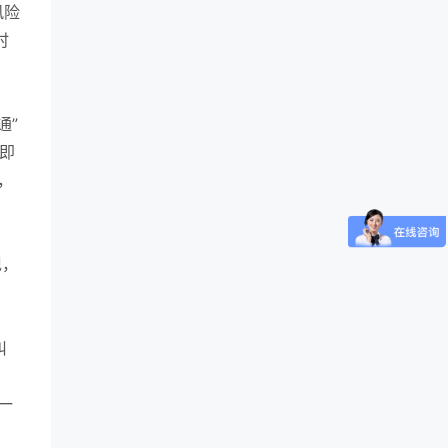
风险
时
通”
即
，
现，
。
纠
一