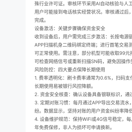
殊行业许可证。审核环节采用AI自动核验与人
用户可能接到电话核实经营状况。审核通过后，
完成。
设备激活：关键步骤确保资金安全
收到设备后，用户需完成三步激活：长按电源键开机
APP扫描机身二维码绑定终端；进行首笔交易
可正常使用。需注意，部分机型可能收取99元
可检查网络信号或重新扫描SN码，避免因操作
风险防控：四大要点保障长期使用
1. 费率透明化：刷卡费率通常为0.6%，扫码支
长期使用易被银行风控降额。
2. 资金安全核查：确认设备具备银联标识，通
3. 定期对账习惯：每月通过APP导出交易
纷。数据显示，坚持对账的用户资金纠纷率降低
4. 设备维护规范：保持WiFi或4G信号稳
年免费保修，非人为损坏可申请换新。