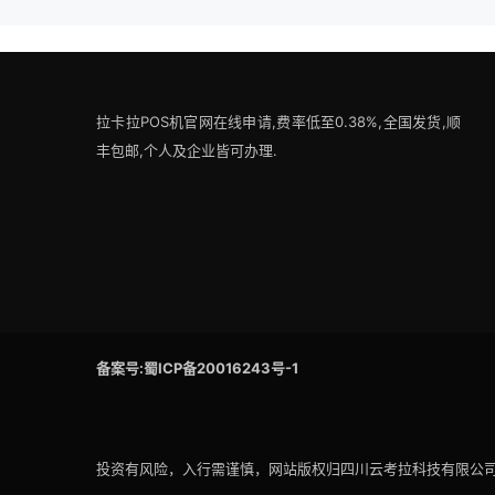
拉卡拉POS机官网在线申请,费率低至0.38%,全国发货,顺
丰包邮,个人及企业皆可办理.
备案号:蜀ICP备20016243号-1
投资有风险，入行需谨慎，网站版权归四川云考拉科技有限公