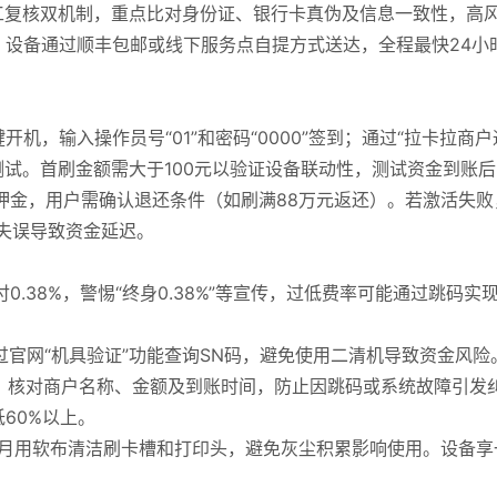
工复核双机制，重点比对身份证、银行卡真伪及信息一致性，高
设备通过顺丰包邮或线下服务点自提方式送达，全程最快24小
，输入操作员号“01”和密码“0000”签到；通过“拉卡拉商户
测试。首刷金额需大于100元以验证设备联动性，测试资金到账后
押金，用户需确认退还条件（如刷满88万元返还）。若激活失败
失误导致资金延迟。
付0.38%，警惕“终身0.38%”等宣传，过低费率可能通过跳码实
过官网“机具验证”功能查询SN码，避免使用二清机导致资金风险
流水，核对商户名称、金额及到账时间，防止因跳码或系统故障引发
60%以上。
定，每月用软布清洁刷卡槽和打印头，避免灰尘积累影响使用。设备享