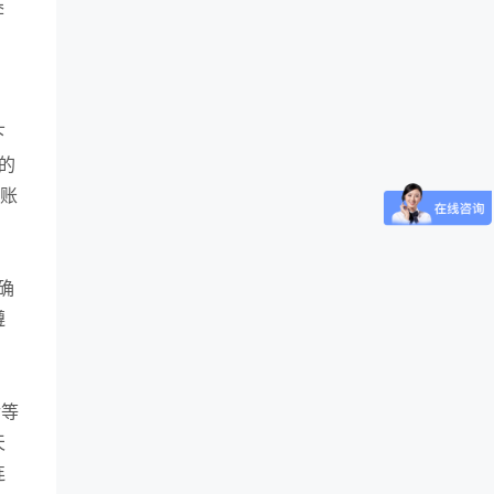
奔
下
的
算账
确
遵
活等
天
连