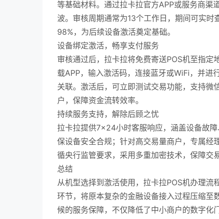
等基础材料。通过拉卡拉官方APP或服务商渠
波。审核周期通常为13个工作日，期间可实时
98%，为后续设备激活奠定基础。
设备绑定激活，畅享支付服务
审核通过后，拉卡拉将免费寄送POS机至指定
载APP，输入激活码，连接蓝牙或WiFi，并
关联。激活后，可立即测试交易功能，支持微信
户，保障资金流转效率。
持续服务支持，解除后顾之忧
拉卡拉提供7×24小时客服响应，涵盖设备故
保设备安全合规；针对高交易量商户，专属经
循央行监管要求，采用多重加密技术，保障交
总结
从机型选择到激活使用，拉卡拉POS机办理流
环节，将原本复杂的金融设备接入过程压缩至
候的服务保障，不仅降低了中小商户的数字化