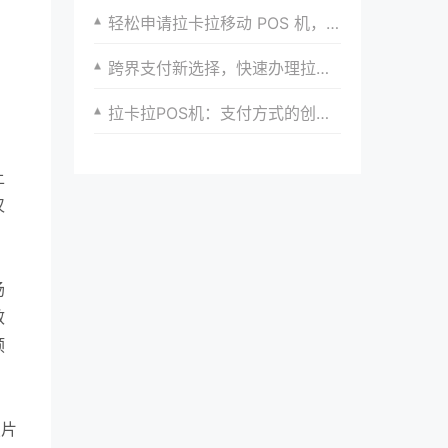
轻松申请拉卡拉移动 POS 机，开启生意新征程
跨界支付新选择，快速办理拉卡拉POS机
拉卡拉POS机：支付方式的创新与变革
上
仅
场
效
预
照片