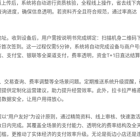
道上传后，系统将自动进行资质核验，全程线上操作，省去线下
查询进度，确保信息透明。若资料齐全且符合规范，通过率高达
地址。收到设备后，用户需按说明书完成绑定：扫描机身二维码
进行首次签到。这一过程仅需5分钟，系统将自动完成设备与商户号
、支付宝、银联等全渠道支付，费率透明，资金T+1日直达结
障、交易查询、费率调整等全场景问题。定期推送系统升级提醒，
理提供定制化运营建议，助力提升经营效率。此外，拉卡拉严格
易数据安全，让用户用得放心。
程以“用户友好”为设计原则，通过精简资料、线上审核、快速激
数日内完成。其覆盖全场景的支付能力、透明化的费率结构及全
门槛，更推动了实体经济的支付效率升级。无论是街边小店还是