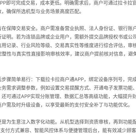
APP即可完成交易，成本更低。明确需求后，商户可通过拉卡拉
数，确保所选机型与业务场景高度匹配。
旨在保障交易安全。商户需准备营业执照、法人身份证、银行账
所证明。若为连锁品牌或企业用户，需额外提交品牌授权书或公
信用记录、行业风险等级、交易真实性等维度进行综合评估，审
完整性与真实性直接影响审核效率，建议商户提前核对信息，避
步骤简单易行：下载拉卡拉商户通APP，绑定设备序列号，完
业务需求调整参数，例如设置交易提醒方式、开通电子发票功能
还可通过APP实现分账管理、数据汇总等高级功能，大幅提升
商户需及时升级设备，以享受最新的支付安全补丁与功能优化。
更是为生意注入数字化动能。从机型选择到资质审核，再到功能
多支付方式兼容、智能风控体系与便捷管理后台，能有效减少顾