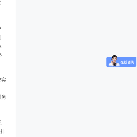
官
户
司
核
免
成实
、
财务
配
客排