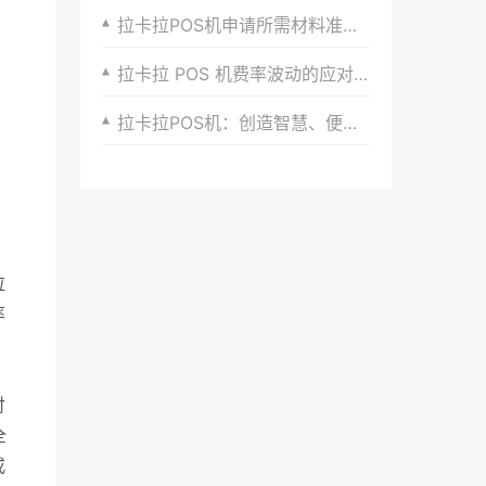
拉卡拉POS机申请所需材料准备攻略
拉卡拉 POS 机费率波动的应对策略
拉卡拉POS机：创造智慧、便捷的商业支付环境
拉
率
付
全
或