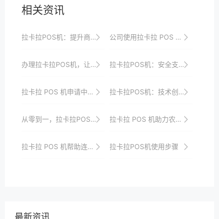
相关资讯
拉卡拉POS机：提升商业运营效率的利器
公司使用拉卡拉 POS 机的战略布局与规划
办理拉卡拉POS机，让您的支付变得更加便捷
拉卡拉POS机：安全支付，从细节做起
拉卡拉 POS 机申请中需要注意的风险
拉卡拉POS机：技术创新，引领支付潮流，商家首选
从零到一，拉卡拉POS机办理步骤全解析
拉卡拉 POS 机助力农业合作社：农产品销售支付更顺畅
拉卡拉 POS 机帮助连锁便利店优化供应链支付，降低成本案例
拉卡拉POS机使用步骤
最新资讯