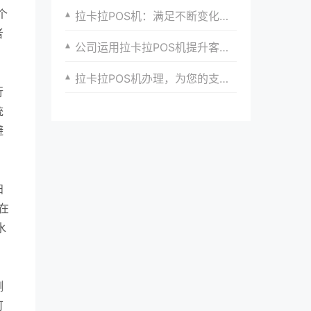
个
拉卡拉POS机：满足不断变化的支付需求
者
公司运用拉卡拉POS机提升客户支付体验的实践与创新
拉卡拉POS机办理，为您的支付带来安全保障
行
统
避
扫
在
水
测
可