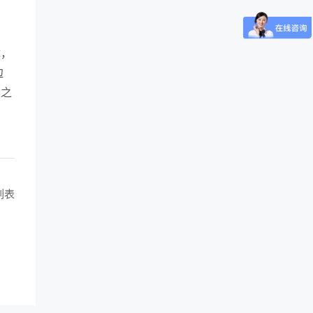
障，
边
长之
列表