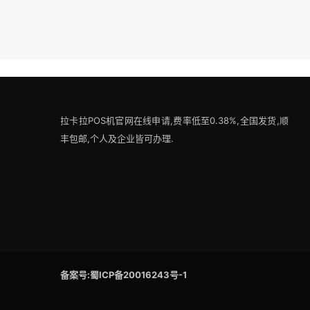
拉卡拉POS机官网在线申请,费率低至0.38%,全国发货,顺
丰包邮,个人及企业皆可办理.
备案号:蜀ICP备20016243号-1