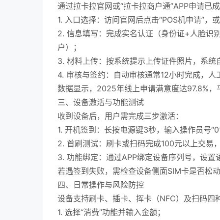
通过拉卡拉官网或“拉卡拉商户通”APP申请
1. 入口选择：访问官网后点击“POS机申请”
2. 信息填写：完成实名认证（身份证+人脸识
户）；
3. 材料上传：按系统提示上传证件照片，系
4. 审核与签约：自动审核通常12小时完成，
数据显示，2025年线上申请满意度达97.8%，
三、设备激活与功能测试
收到设备后，用户需完成三步激活：
1. 开机签到：长按电源键3秒，输入操作员号“01”
2. 首刷测试：刷卡或扫码完成100元以上交
3. 功能绑定：通过APP绑定设备序列号，设
若遇签到失败，需检查设备侧面SIM卡是否松
四、日常操作与风险防控
设备支持刷卡、插卡、挥卡（NFC）及扫码四
1. 选择“消费”功能并输入金额；