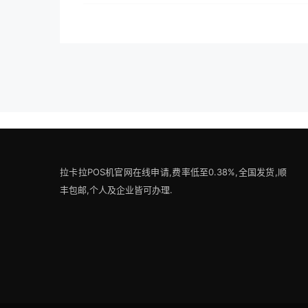
拉卡拉POS机官网在线申请,费率低至0.38%,全国发货,顺
丰包邮,个人及企业皆可办理.