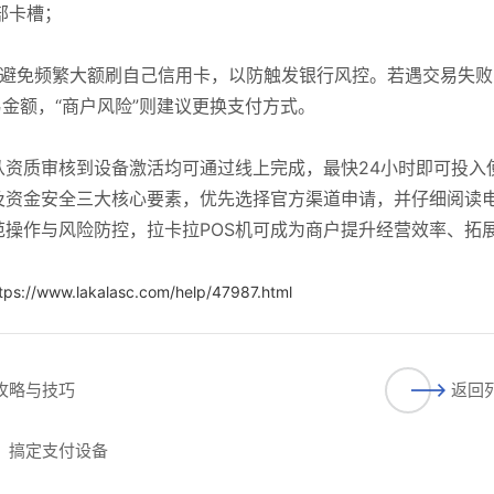
部卡槽；
且避免频繁大额刷自己信用卡，以防触发银行风控。若遇交易失败
易金额，“商户风险”则建议更换支付方式。
从资质审核到设备激活均可通过线上完成，最快24小时即可投入
及资金安全三大核心要素，优先选择官方渠道申请，并仔细阅读
操作与风险防控，拉卡拉POS机可成为商户提升经营效率、拓
tps://www.lakalasc.com/help/47987.html
用攻略与技巧
返回
步，搞定支付设备