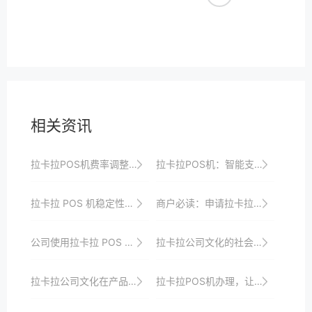
相关资讯
拉卡拉POS机费率调整通知，了解最新手续费标准
拉卡拉POS机：智能支付的未来，商业运营的助力
拉卡拉 POS 机稳定性相关类
商户必读：申请拉卡拉POS机所需资料清单
公司使用拉卡拉 POS 机的风险控制与防范
拉卡拉公司文化的社会责任
拉卡拉公司文化在产品服务中的体现
拉卡拉POS机办理，让您的店面更加专业