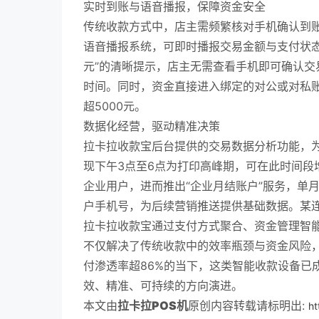
实时到账与语音播报，保障资金安全
传统收款方式中，店主需频繁核对手机确认到
语音播报系统，可即时播报交易金额与支付状态
元”的清晰提示，店主无需查看手机即可确认交
时间。同时，资金直接进入绑定的对公或对私
超5000元。
数据化经营，驱动精准决策
拉卡拉收款宝后台提供的交易数据分析功能，为
现下午3点至6点为打印高峰期，可在此时间段
企业用户，进而推出“企业月结账户”服务，单
户手机号，为后续营销推送提供基础数据。某连
拉卡拉收款宝通过支付方式聚合、资金管理智
不仅解决了传统收款中的效率瓶颈与资金风险
付渗透率超86%的当下，这类智能收款设备已
效、精准、可持续的方向演进。
本文由
拉卡拉POS机
原创内容转载请标明出:
ht