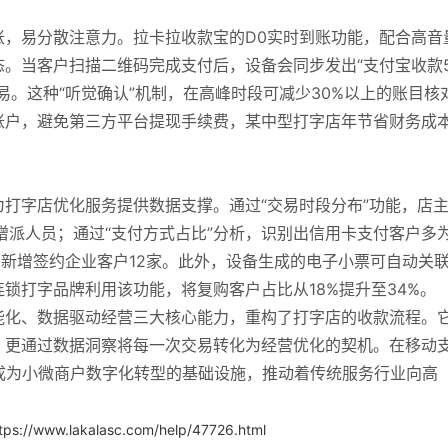
账，易分散注意力。拉卡拉收款宝的D0实时到账功能，配合高音
。当客户扫描二维码完成支付后，设备会同步发出“支付宝收款5
易。这种“听觉确认”机制，在高峰时段可减少30%以上的账目核
账户，避免第三方平台提现手续费，某中型打字店年节省财务成
打字店优化服务提供数据支撑。通过“交易时段分布”功能，店
增派人员；通过“支付方式占比”分析，识别出信用卡支付客户多
月新增签约企业客户12家。此外，设备生成的电子小票可自动关
锁打字品牌利用该功能，将复购客户占比从18%提升至34%。
能化、数据驱动经营三大核心能力，重构了打字店的收款流程。
，更通过数据洞察将每一次交易转化为经营优化的契机。在移动
成为小微商户数字化转型的基础设施，推动着传统服务行业向高
tps://www.lakalasc.com/help/47726.html