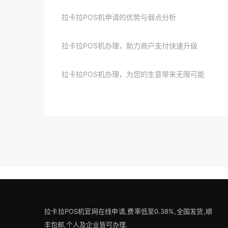
拉卡拉POS机申请的优势与弱点分析
拉卡拉POS机办理，助力商户支付快速升级
拉卡拉POS机办理，为您的生意带来无限可能
拉卡拉POS机官网在线申请,费率低至0.38%,全国发货,顺
丰包邮,个人及企业皆可办理.