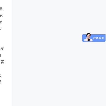
量
6
对
本
主发
为
联客
它
支