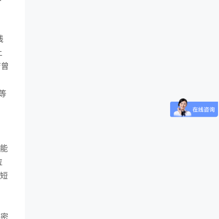
线
上
店曾
，
等
功能
拉
缩短
享密