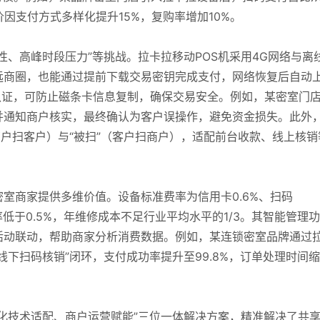
单价因支付方式多样化提升15%，复购率增加10%。
性、高峰时段压力”等挑战。拉卡拉移动POS机采用4G网络与离
远商圈，也能通过提前下载交易密钥完成支付，网络恢复后自动
全认证，可防止磁条卡信息复制，确保交易安全。例如，某密室门
并通知商户核实，最终确认为客户误操作，避免资金损失。此外
商户扫客户）与“被扫”（客户扫商户），适配前台收款、线上核销
密室商家提供多维价值。设备标准费率为信用卡0.6%、扫码
率低于0.5%，年维修成本不足行业平均水平的1/3。其智能管理
活动联动，帮助商家分析消费数据。例如，某连锁密室品牌通过
下扫码核销”闭环，支付成功率提升至99.8%，订单处理时间
景化技术适配、商户运营赋能”三位一体解决方案，精准解决了共