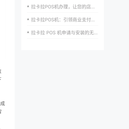
拉卡拉POS机办理，让您的店铺实现无缝支付
拉卡拉POS机：引领商业支付新革命
拉卡拉 POS 机申请与安装的无缝衔接与高效配合
拉
下
完成
智
从