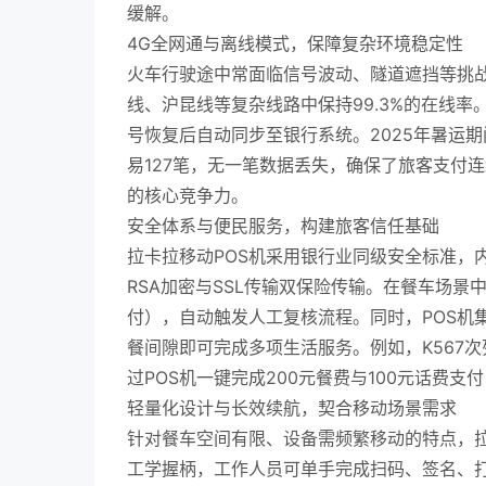
缓解。
4G全网通与离线模式，保障复杂环境稳定性
火车行驶途中常面临信号波动、隧道遮挡等挑战
线、沪昆线等复杂线路中保持99.3%的在线
号恢复后自动同步至银行系统。2025年暑运期
易127笔，无一笔数据丢失，确保了旅客支付
的核心竞争力。
安全体系与便民服务，构建旅客信任基础
拉卡拉移动POS机采用银行业同级安全标准，
RSA加密与SSL传输双保险传输。在餐车场景
付），自动触发人工复核流程。同时，POS机
餐间隙即可完成多项生活服务。例如，K567
过POS机一键完成200元餐费与100元话费支
轻量化设计与长效续航，契合移动场景需求
针对餐车空间有限、设备需频繁移动的特点，拉
工学握柄，工作人员可单手完成扫码、签名、打印