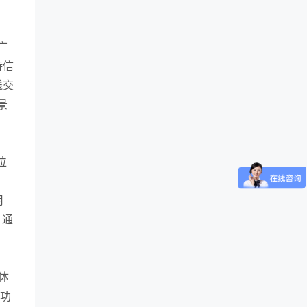
广
待信
线交
景
位
用
，通
体
低功