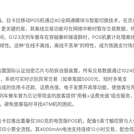
，拉卡拉移动POS机通过4G全网通模块与智能切换技术，在京
率。更关键的是，其离线交易功能可在网络中断时暂存交易数据，
间，G123次列车餐车在穿越秦岭隧道群时，POS机累计处理离
连续性。这种“在线不离线，离线不丢单”的特性，成为铁路支付场
内置国际认证加密芯片与防拆自毁装置，所有交易数据通过1024
中，系统可实时识别异常交易（如单笔超5000元、短时多笔支
集成的信用卡还款、话费充值、电子发票开具等功能，使旅客在
次列车餐车曾为忘记带现金的旅客提供“用餐+话费充值”组合服务
付，避免旅客临时寻找ATM机的困扰。
卡拉推出重量仅380克的电签版POS机，配备5英寸触控屏与人
小票全流程。其4000mAh电池支持连续12小时交易，配合