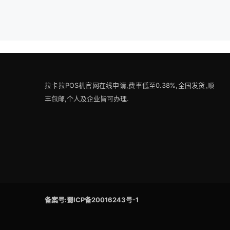
拉卡拉POS机官网在线申请,费率低至0.38%,全国发货,顺
丰包邮,个人及企业皆可办理.
备案号:蜀ICP备20016243号-1