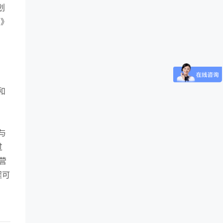
划
明》
，
和
与
过
营
程可