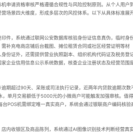
S机申请资格审核严格遵循合规性与风险控制原则。从个人用户
经营场景四大维度，形成多层次的风控体系。以下从具体标准展
复印件，系统通过联网公安数据库核验身份证信息真伪，临时身
，需补充电商店铺后台截图、摊位租赁合同或社区经营证明等材
人身份证外，还需提供营业执照副本、组织机构代码证及税务登
国家企业信用信息公示系统数据，核查企业注册状态及经营范围
逾期超过90天、呆账或司法执行记录，近两年内贷款逾期次数
水，单月交易额低于5000元的小微商户可能触发加强审核。值
即每台POS机需绑定唯一真实商户，系统会通过银联商户编码核验
店内收银区及商品陈列，系统通过AI图像识别技术判断经营真