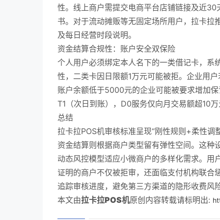
性。线上商户需提交电商平台店铺链接及近30
书。对于流动摊贩等无固定场所用户，拉卡拉推
及每日经营时段说明。
资金结算合规性：账户安全双保险
个人用户必须绑定本人名下的一类借记卡，系
性，二类卡因日限额1万元可能被拒。企业用户
账户余额低于5000元的企业可能被要求增加保
T1（次日到账），D0服务仅向月交易额超10
总结
拉卡拉POS机审核标准呈现“刚性规则+柔性
资金结算则根据商户类型留有弹性空间。这种
动态风控模型适应小微商户的多样化需求。用户
证明的商户不仅被拒审，还面临支付机构联合惩
追踪审核进度，避免第三方渠道的隐形收费风
本文由
拉卡拉POS机
原创内容转载请标明出:
ht