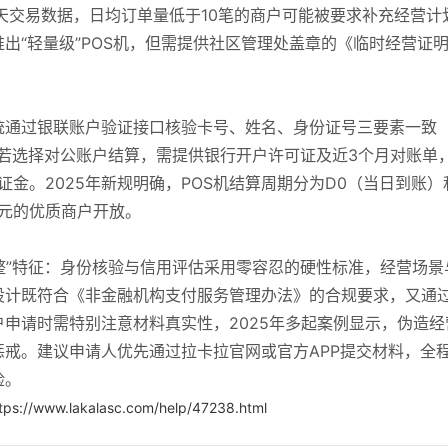
天交易数据，日均订单量低于10笔的商户可能被要求补充经营计
出“轻量级”POS机，但需提供社区管理处盖章的《临时经营证
统通过银联账户验证接口核验卡号、姓名、身份证号三要素一致
若选择对公账户结算，需提供银行开户许可证及近3个月对账单
证金。2025年新规明确，POS机结算周期分为D0（当日到账）
万元的优质商户开放。
调整”特征：身份核验与信用评估采用零容忍的硬性标准，经营场景
设计既符合《非金融机构支付服务管理办法》的合规要求，又通
申请时需特别注意材料真实性，2025年多起案例显示，伪造经
戒。建议申请人优先通过拉卡拉官网或官方APP提交材料，全
险。
tps://www.lakalasc.com/help/47238.html