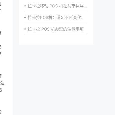
到
拉卡拉移动 POS 机在共享乒乓球场租赁支付的应用案例
开
拉卡拉POS机：满足不断变化的支付需求
拉卡拉 POS 机办理的注意事项
份
记
是
不
得注
商
实