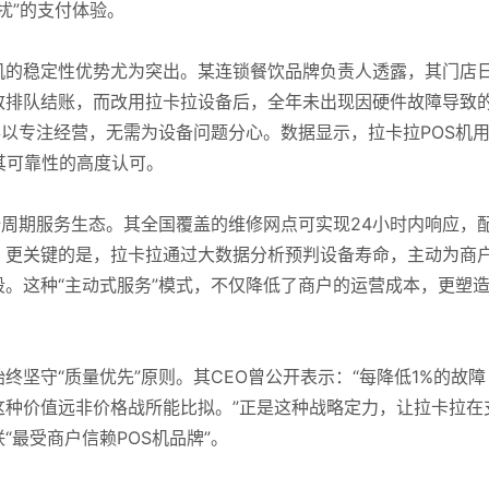
扰”的支付体验。
机的稳定性优势尤为突出。某连锁餐饮品牌负责人透露，其门店
致排队结账，而改用拉卡拉设备后，全年未出现因硬件故障导致
得以专注经营，无需为设备问题分心。数据显示，拉卡拉POS机
其可靠性的高度认可。
全周期服务生态。其全国覆盖的维修网点可实现24小时内响应，
。更关键的是，拉卡拉通过大数据分析预判设备寿命，主动为商
。这种“主动式服务”模式，不仅降低了商户的运营成本，更塑
坚守“质量优先”原则。其CEO曾公开表示：“每降低1%的故障
这种价值远非价格战所能比拟。”正是这种战略定力，让拉卡拉在
最受商户信赖POS机品牌”。