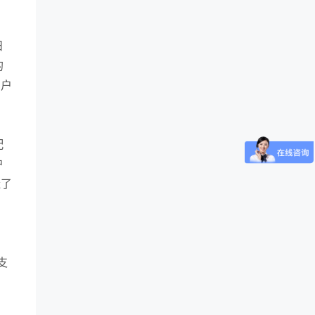
日
的
用户
配
户
造了
支