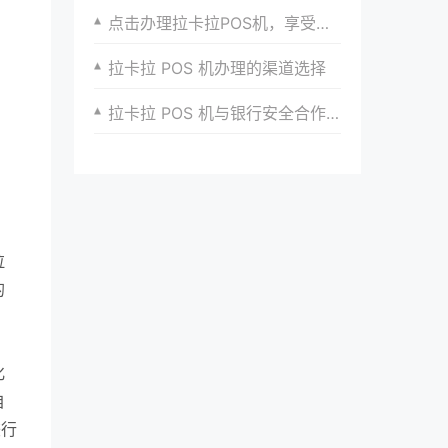
点击办理拉卡拉POS机，享受商户支付便捷
拉卡拉 POS 机办理的渠道选择
拉卡拉 POS 机与银行安全合作模式探究​
拉
的
化
自
较行