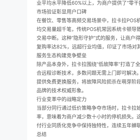
业平均水平降低60%以上，为商户提供了“零干
市场验证彰显用户口碑
在餐饮、零售等高频交易场景中，拉卡拉POS
均交易量超千笔，传统POS机常因系统卡顿导
交易中断。这种“隐形守护”式的服务，让商户
复购率达82%，远超行业均值，印证了市场对
服务生态构建竞争壁垒
除产品本身外，拉卡拉围绕“低故障率”打造了
合远程诊断技术，多数问题无需上门即可解决
提供免费更换服务，将故障风险扼杀在萌芽阶段
品牌的技术权威形象。
行业变革中的战略定力
当部分同行通过低价策略争夺市场时，拉卡拉始终
率，意味着为商户减少数十小时的停机损失。
付行业同质化竞争中保持独特性，连续五年蝉联“
总结