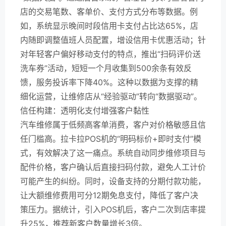
店的交易笔数、客单价、支付方式分布等数据。例
如，系统显示晚间时段信用卡支付占比达65%，店
内随即调整值班人员配置，增设信用卡优惠活动；针
对年轻客户偏好移动支付的特点，推出“扫码评价送
洗车券”活动，短短一个月收集到500余条有效反
馈，服务投诉率下降40%。这种以数据为支撑的精
细化运营，让维修店从“经验驱动”转向“数据驱动”。
信任构建：透明化支付增强客户黏性
汽车维修属于低频高客单消费，客户对价格敏感且信
任门槛高。拉卡拉POS机的“明码标价+即时支付”模
式，有效解决了这一痛点。系统自动同步维修项目与
配件价格，客户确认后直接扫码付款，避免人工计价
可能产生的纠纷。同时，设备支持的分期付款功能，
让大额维修费用可分12期免息支付，降低了客户决
策压力。据统计，引入POS机后，客户二次到店率提
升25%，推荐新客户数量增长3倍。