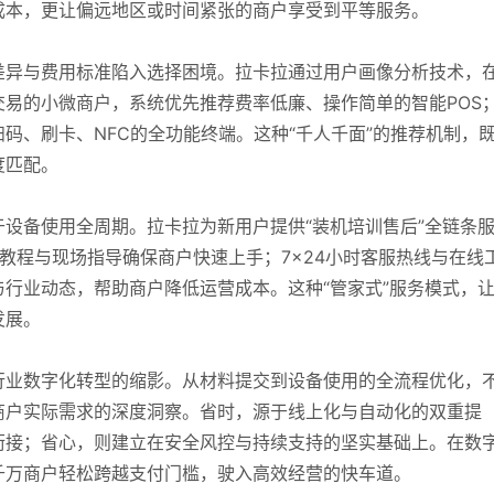
成本，更让偏远地区或时间紧张的商户享受到平等服务。
差异与费用标准陷入选择困境。拉卡拉通过用户画像分析技术，
易的小微商户，系统优先推荐费率低廉、操作简单的智能POS
码、刷卡、NFC的全功能终端。这种“千人千面”的推荐机制，
度匹配。
设备使用全周期。拉卡拉为新用户提供“装机培训售后”全链条
教程与现场指导确保商户快速上手；7×24小时客服热线与在线
行业动态，帮助商户降低运营成本。这种“管家式”服务模式，
发展。
行业数字化转型的缩影。从材料提交到设备使用的全流程优化，
商户实际需求的深度洞察。省时，源于线上化与自动化的双重提
衔接；省心，则建立在安全风控与持续支持的坚实基础上。在数
千万商户轻松跨越支付门槛，驶入高效经营的快车道。