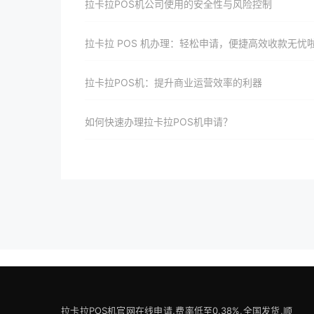
拉卡拉POS机公司使用的安全性与风险控制
拉卡拉 POS 机办理：轻松申请，便捷高效收款无忧
拉卡拉POS机：提升商业运营效率的利器
如何快速办理拉卡拉POS机申请？
拉卡拉POS机官网在线申请,费率低至0.38%,全国发货,顺