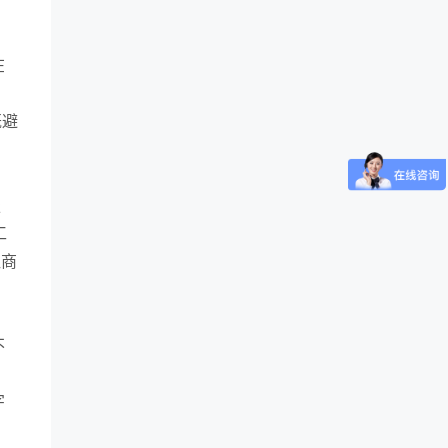
在
；
既避
服
工
让商
不
字