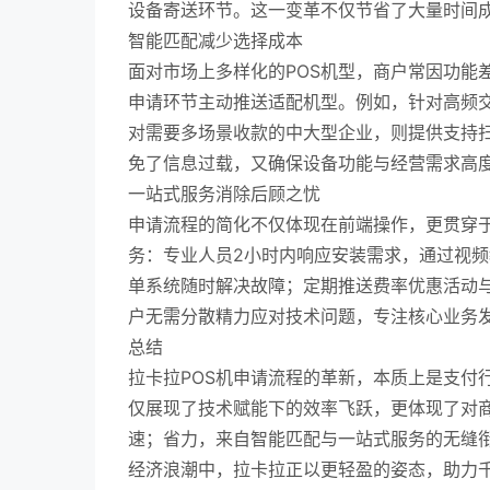
设备寄送环节。这一变革不仅节省了大量时间
智能匹配减少选择成本
面对市场上多样化的POS机型，商户常因功能
申请环节主动推送适配机型。例如，针对高频交
对需要多场景收款的中大型企业，则提供支持扫
免了信息过载，又确保设备功能与经营需求高
一站式服务消除后顾之忧
申请流程的简化不仅体现在前端操作，更贯穿于
务：专业人员2小时内响应安装需求，通过视频
单系统随时解决故障；定期推送费率优惠活动与
户无需分散精力应对技术问题，专注核心业务
总结
拉卡拉POS机申请流程的革新，本质上是支付
仅展现了技术赋能下的效率飞跃，更体现了对
速；省力，来自智能匹配与一站式服务的无缝
经济浪潮中，拉卡拉正以更轻盈的姿态，助力