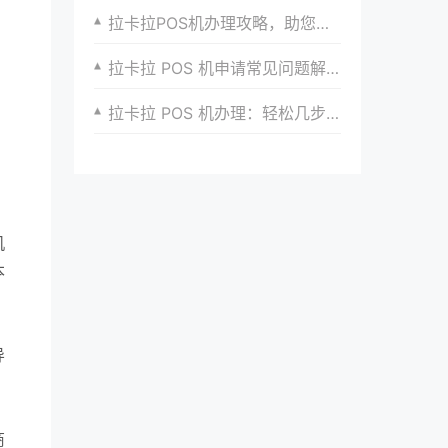
拉卡拉POS机办理攻略，助您迅速提高企业形象
拉卡拉 POS 机申请常见问题解答
拉卡拉 POS 机办理：轻松几步，搞定便捷支付设备工具
机
本
，
导
。
商