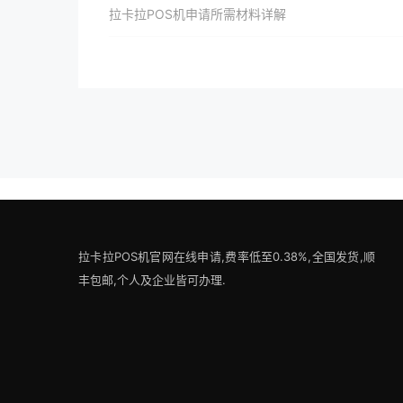
拉卡拉POS机申请所需材料详解
拉卡拉POS机官网在线申请,费率低至0.38%,全国发货,顺
丰包邮,个人及企业皆可办理.