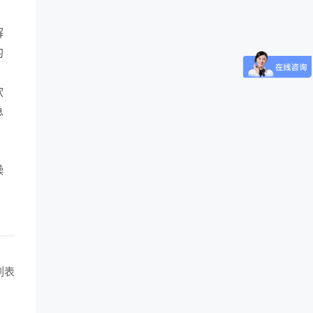
解
的
软
急
操
列表