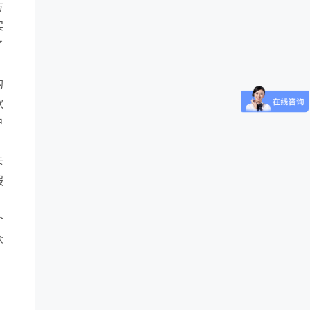
方
实
了
的
款
户
卡
服
个
众