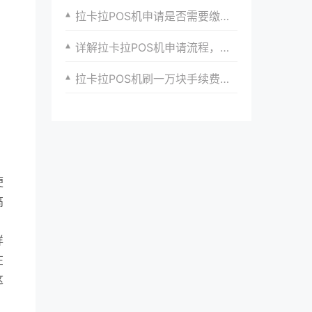
拉卡拉POS机申请是否需要缴纳押金？
详解拉卡拉POS机申请流程，助力商家高效收款
拉卡拉POS机刷一万块手续费要多少？
便
高
详
在
这