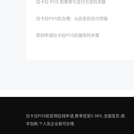
拉卡拉 POS 机费率与支付方式的关联
拉卡拉POS机办理：从此告别支付烦恼
即刻申请拉卡拉POS机服务的步骤
拉卡拉POS机官网在线申请,费率低至0.38%,全国发货,顺
丰包邮,个人及企业皆可办理.