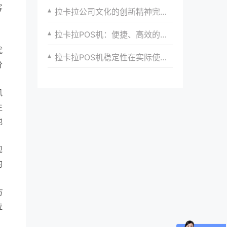
客
拉卡拉公司文化的创新精神完美体现​
、
拉卡拉POS机：便捷、高效的支付工具
代
拉卡拉POS机稳定性在实际使用中的表现与案例
分
风
往
他
现
的
方
拉