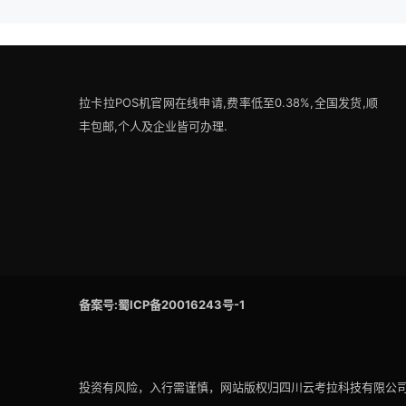
拉卡拉POS机官网在线申请,费率低至0.38%,全国发货,顺
丰包邮,个人及企业皆可办理.
备案号:蜀ICP备20016243号-1
投资有风险，入行需谨慎，网站版权归四川云考拉科技有限公