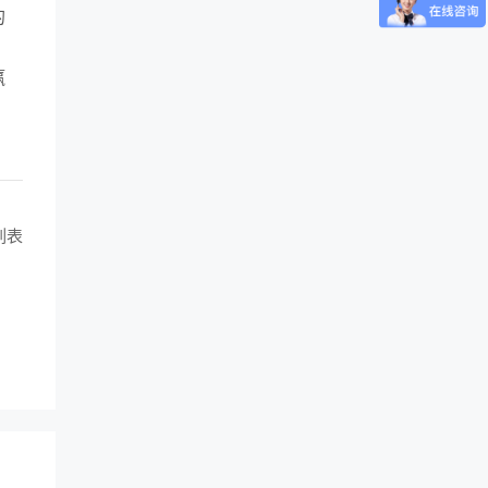
的
，
赢
列表