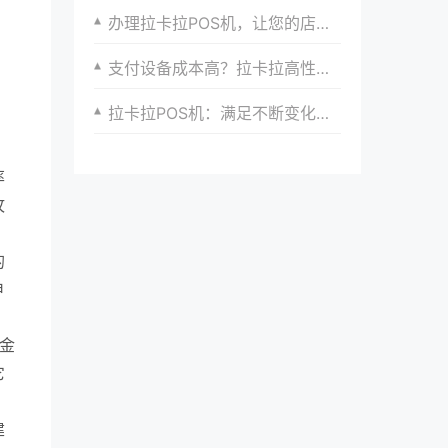
办理拉卡拉POS机，让您的店铺备受瞩目
支付设备成本高？拉卡拉高性价比方案为你降低成本
拉卡拉POS机：满足不断变化的支付需求
率
攻
的
申
，
金
它
建