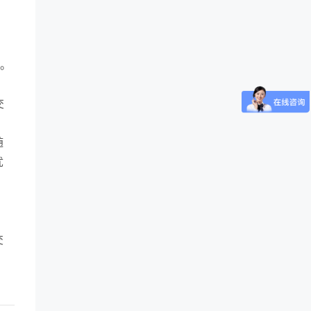
。
用。
、
交
随
忧
交