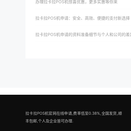
办理拉卡拉POS机惊喜优惠，更多实惠等你来
拉卡拉POS机申请：安全、高效、便捷的支付新选择
拉卡拉POS机申请的资料准备细节与个人和公司的差
拉卡拉POS机官网在线申请,费率低至0.38%,全国发货,顺
丰包邮,个人及企业皆可办理.