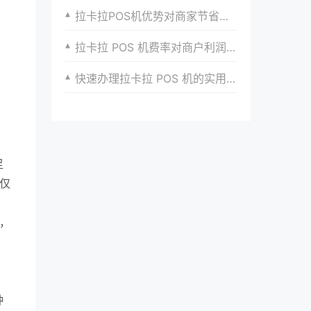
拉卡拉POS机优势对商家节省人力成本的作用
拉卡拉 POS 机费率对商户利润的影响
快速办理拉卡拉 POS 机的实用攻略与技巧分享经验
足
仅
，
、
，
种