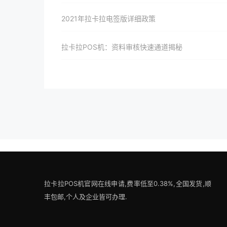
2021年拉卡拉电签版详细政策
拉卡拉POS机：资料审核快速通道揭秘
拉卡拉POS机官网在线申请,费率低至0.38%,全国发货,顺
丰包邮,个人及企业皆可办理.