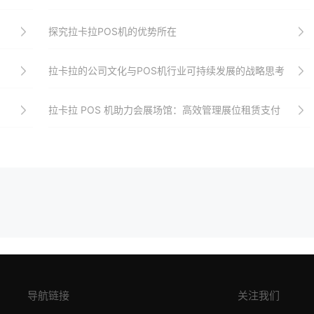
探究拉卡拉POS机的优势所在
拉卡拉的公司文化与POS机行业可持续发展的战略思考
拉卡拉 POS 机助力会展场馆：高效管理展位租赁支付
导航链接
关注我们