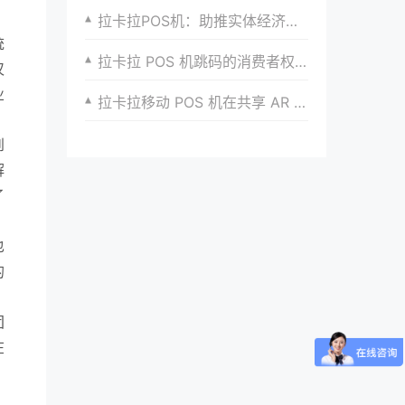
拉卡拉POS机：助推实体经济的发展
统
拉卡拉 POS 机跳码的消费者权益问题
仅
业
拉卡拉移动 POS 机在共享 AR 游戏支付的便捷支付方式
到
解
了
也
的
团
在