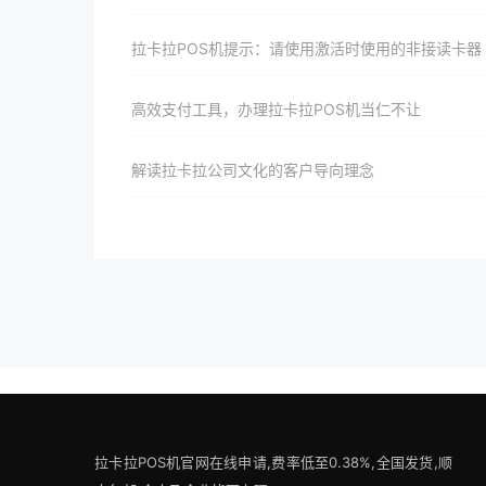
拉卡拉POS机提示：请使用激活时使用的非接读卡器
高效支付工具，办理拉卡拉POS机当仁不让
解读拉卡拉公司文化的客户导向理念​
拉卡拉POS机官网在线申请,费率低至0.38%,全国发货,顺