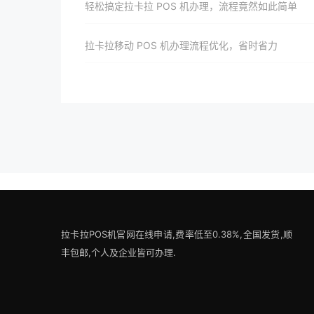
轻松搞定拉卡拉 POS 机办理，流程竟然如此简单
拉卡拉移动 POS 机办理流程优化，省时省力
拉卡拉POS机官网在线申请,费率低至0.38%,全国发货,顺
丰包邮,个人及企业皆可办理.