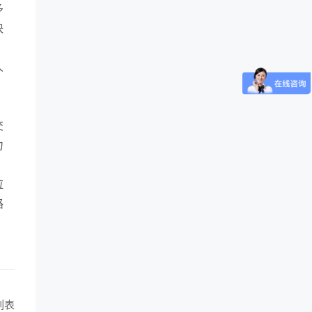
多
快
人
，
。
交
力
拉
路
列表