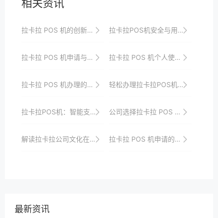
相关资讯
拉卡拉 POS 机的创新发展与市场需求的契合度
拉卡拉POS机安全与用户隐私保护
拉卡拉 POS 机申请与安装的高效协作方法
拉卡拉 POS 机个人使用的便捷性
拉卡拉 POS 机办理的资料准备指南
轻松办理拉卡拉POS机，防范支付风险，守护您的财富
拉卡拉POS机：智能支付的未来，商业运营的助力
公司选择拉卡拉 POS 机的战略意义
解读拉卡拉公司文化在POS机用户教育与培训中的作用
拉卡拉 POS 机申请的快速通道探索
最新资讯