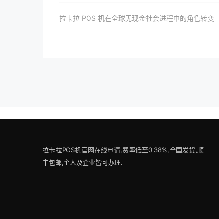
拉卡拉 POS 机在全球无现金社会进程中的角色转变
拉卡拉POS机官网在线申请,费率低至0.38%,全国发货,顺
丰包邮,个人及企业皆可办理.