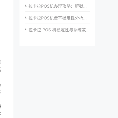
拉卡拉POS机办理攻略：解锁更多支付选择
拉卡拉POS机费率稳定性分析：为企业提供安心服务
拉卡拉 POS 机稳定性与系统兼容性
其
后
商
考
提
术