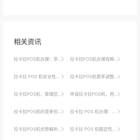
相关资讯
拉卡拉POS机办理：享受便捷的支付体验
拉卡拉POS机办理攻略，全面解读办理流程
拉卡拉 POS 机安全性相关类
拉卡拉POS机费率调整速递，如何应对变化？
拉卡拉POS机：管理您的交易，统计您的交易记录。
申请拉卡拉POS机，用支付连接您和顾客
拉卡拉POS机的竞争优势是什么
拉卡拉 POS 机办理：便捷申请，快速到账超安心
拉卡拉POS机优势解析及商家发展趋势
拉卡拉 POS 机稳定性的技术支持