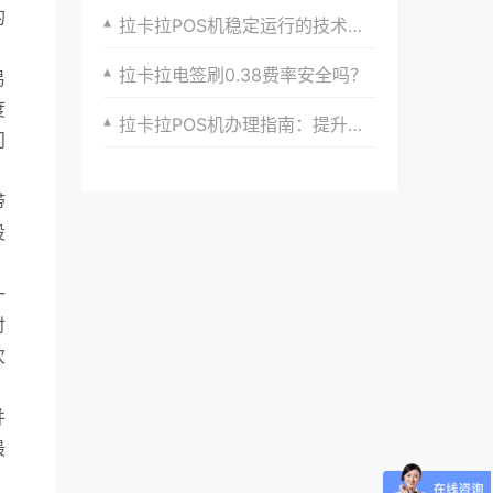
的
拉卡拉POS机稳定运行的技术保障与优化措施
拉卡拉电签刷0.38费率安全吗？
易
度
拉卡拉POS机办理指南：提升收银效率的必备工具
问
带
设
一
对
次
并
最