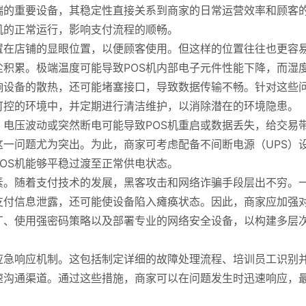
端的重要设备，其稳定性直接关系到商家的日常运营效率和顾客
机的正常运行，影响支付流程的顺畅。
置在店铺的显眼位置，以便顾客使用。但这样的位置往往也更容
积累。极端温度可能导致POS机内部电子元件性能下降，而湿
响设备的散热，还可能堵塞接口，导致数据传输不畅。针对这些
可控的环境中，并定期进行清洁维护，以消除潜在的环境隐患。
。电压波动或突然断电可能导致POS机重启或数据丢失，给交易
一问题尤为突出。为此，商家可考虑配备不间断电源（UPS）
OS机能够平稳过渡至正常供电状态。
素。随着支付技术的发展，黑客攻击和网络诈骗手段层出不穷。
支付信息泄露，还可能使设备陷入瘫痪状态。因此，商家应加强
丁、使用强密码策略以及部署专业的网络安全设备，以构建多层
应急响应机制。这包括制定详细的故障处理流程、培训员工识别
速沟通渠道。通过这些措施，商家可以在问题发生时迅速响应，