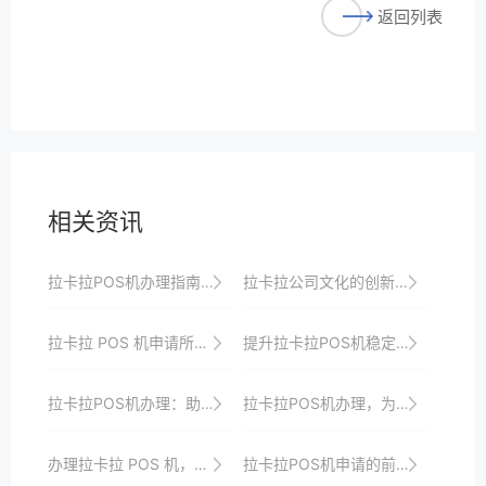
返回列表
相关资讯
拉卡拉POS机办理指南：享受便捷支付新体验
拉卡拉公司文化的创新驱动发展战略​
拉卡拉 POS 机申请所需的信用评估
提升拉卡拉POS机稳定性的软件与硬件升级策略
拉卡拉POS机办理：助力商户打破支付瓶颈
拉卡拉POS机办理，为您的店铺打开更广阔的市场
办理拉卡拉 POS 机，这些要点需牢记心中莫忘
拉卡拉POS机申请的前景与市场分析