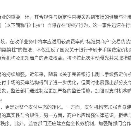
行业的重要一环，其合规性与稳定性直接关系到市场的健康与消
（以下简称“拉卡拉”）自曝存在“跳码”行为，这一事件迅速在行
手段，在收单业务中将本应适用较高费率的“标准类商户”交易伪装
“偷梁换柱”的做法，不仅违反了国家关于银行卡刷卡手续费定价机
清算机构及正规商户的合法权益。拉卡拉此次主动曝光并采取措
度的持续加强。近年来，随着《关于完善银行卡刷卡手续费定价
，支付市场的费率结构得到了进一步优化，但同时也暴露出部分支
现象，监管部门通过制定更加严格的监管措施，加强对支付机构
生。
击，更是对整个支付生态的净化。一方面，支付机构需加强自身
易的真实性与合规性；另一方面，商户也应增强法律意识，拒绝
场秩序。此外，监管部门还应建立健全长效机制，加强跨部门合