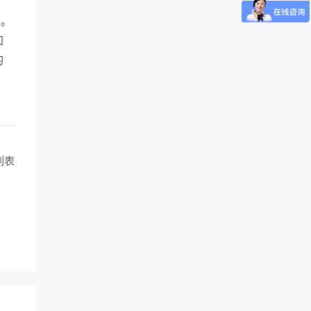
力。
加
的
列表