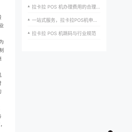
拉卡拉 POS 机办理费用的合理控制与节省技巧
费
一站式服务，拉卡拉POS机申请与安装无忧
业
拉卡拉 POS 机跳码与行业规范
为
制
施
机
付
的
建
与
作，