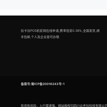
拉卡拉POS机官网在线申请,费率低至0.38%,全国发货,顺
丰包邮,个人及企业皆可办理.
备案号:蜀ICP备20016243号-1
投资有风险，入行需谨慎，网站版权归四川云考拉科技有限公