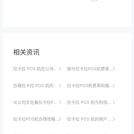
相关资讯
拉卡拉 POS 机在公司收款中的优势
做与拉卡拉POS机费率相关的行业，必须熟悉的事项
办理拉卡拉 POS 机的高效方法与实践经验
拉卡拉POS机费率和服务：为什么成为行业标杆
从公司文化看拉卡拉POS机的服务质量与竞争力
拉卡拉 POS 机与科技企业合作，共同研发新型支付功能
拉卡拉POS机办理攻略：为你的支付提速
拉卡拉 POS 机的用户需求满足