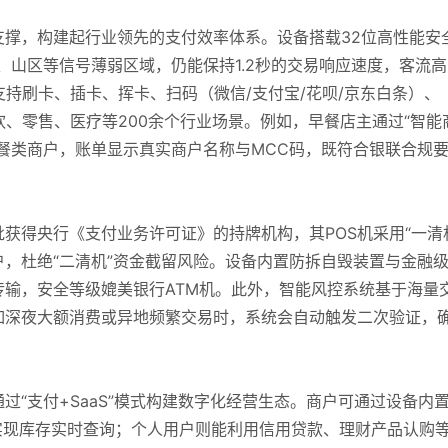
支撑，构建起行业领先的支付效率体系。设备搭载32位高性能安
、山区等信号薄弱区域，仍能保持1.2秒的交易响应速度，客流高
支持刷卡、插卡、挥卡、扫码（微信/支付宝/花呗/京东白条）、
饮、零售、医疗等200余个行业场景。例如，早餐店主通过“智能
餐类商户，账单显示真实商户名称与MCC码，既符合银联合规
获得央行《支付业务许可证》的持牌机构，其POS机采用“一清
，杜绝“二清机”资金截留风险。设备内置防拆自毁装置与金融
密传输，安全等级媲美银行ATM机。此外，智能风控系统基于海量
如深夜大额消费或异地频繁交易时，系统会自动触发二次验证，
过“支付+SaaS”模式构建数字化经营生态。商户可通过设备内
实现库存实时查询；个人用户则能利用信用贷款、理财产品认购