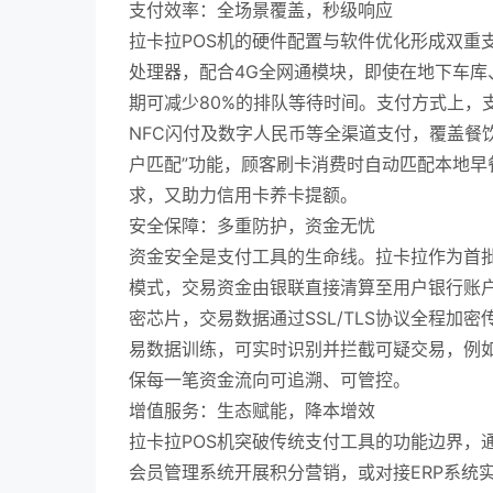
支付效率：全场景覆盖，秒级响应
拉卡拉POS机的硬件配置与软件优化形成双重
处理器，配合4G全网通模块，即使在地下车库
期可减少80%的排队等待时间。支付方式上，
NFC闪付及数字人民币等全渠道支付，覆盖餐
户匹配”功能，顾客刷卡消费时自动匹配本地早
求，又助力信用卡养卡提额。
安全保障：多重防护，资金无忧
资金安全是支付工具的生命线。拉卡拉作为首批
模式，交易资金由银联直接清算至用户银行账户
密芯片，交易数据通过SSL/TLS协议全程加
易数据训练，可实时识别并拦截可疑交易，例
保每一笔资金流向可追溯、可管控。
增值服务：生态赋能，降本增效
拉卡拉POS机突破传统支付工具的功能边界，通
会员管理系统开展积分营销，或对接ERP系统