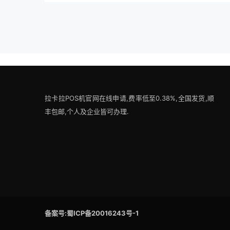
拉卡拉POS机官网在线申请,费率低至0.38%,全国发货,顺
丰包邮,个人及企业皆可办理.
备案号:蜀ICP备20016243号-1