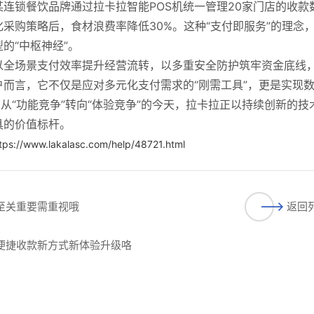
连锁餐饮品牌通过拉卡拉智能POS机统一管理20家门店的收款
采购策略后，食材浪费率降低30%。这种“支付即服务”的理念
的“中枢神经”。
以全场景支付效率提升经营流转，以多重安全防护筑牢资金底线
而言，它不仅是应对多元化支付需求的“刚需工具”，更是实现
从“功能竞争”转向“体验竞争”的今天，拉卡拉正以持续创新的技
具的价值标杆。
tps://www.lakalasc.com/help/48721.html
节至关重要需重视哦
返回
启便捷收款新方式新体验升级咯