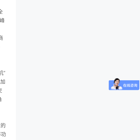
全
峰
商
要
机”
级加
交
确
置的
等功