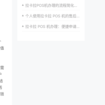
拉卡拉POS机办理的流程简化对个人和公司的价值创造
个人使用拉卡拉 POS 机的售后服务体验
拉卡拉 POS 机办理：便捷申请，安全高效收款无忧啦
个
价值
仅需
户
结
活
繁琐